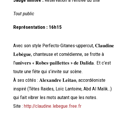
Tout public
Représentation : 16h15
Avec son style Perfecto-Gitanes-uppercut, 𝐂𝐥𝐚𝐮𝐝𝐢𝐧𝐞
𝐋𝐞𝐛𝐞̀𝐠𝐮𝐞, chanteuse et comédienne, se frotte à
l’𝐮𝐧𝐢𝐯𝐞𝐫𝐬 « 𝐑𝐨𝐛𝐞𝐬-𝐩𝐚𝐢𝐥𝐥𝐞𝐭𝐭𝐞𝐬 » 𝐝𝐞 𝐃𝐚𝐥𝐢𝐝𝐚. Et c’est
toute une fête qui s’invite sur scène.
À ses côtés : 𝐀𝐥𝐞𝐱𝐚𝐧𝐝𝐫𝐞 𝐋𝐞𝐢𝐭𝐚𝐨, accordéoniste
inspiré (Têtes Raides, Loïc Lantoine, Abd Al Malik…)
qui fait vibrer les mots autant que les notes.
Site :
http://claudine.lebegue.free.fr