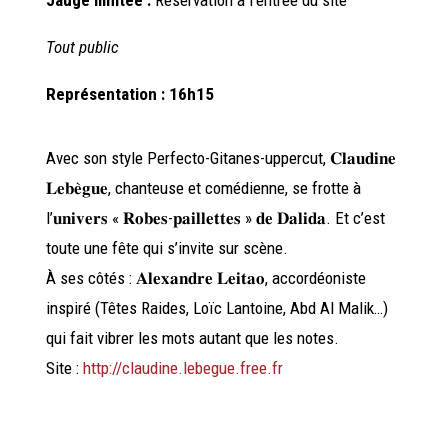
Tout public
Représentation : 16h15
Avec son style Perfecto-Gitanes-uppercut, 𝐂𝐥𝐚𝐮𝐝𝐢𝐧𝐞
𝐋𝐞𝐛𝐞̀𝐠𝐮𝐞, chanteuse et comédienne, se frotte à
l’𝐮𝐧𝐢𝐯𝐞𝐫𝐬 « 𝐑𝐨𝐛𝐞𝐬-𝐩𝐚𝐢𝐥𝐥𝐞𝐭𝐭𝐞𝐬 » 𝐝𝐞 𝐃𝐚𝐥𝐢𝐝𝐚. Et c’est
toute une fête qui s’invite sur scène.
À ses côtés : 𝐀𝐥𝐞𝐱𝐚𝐧𝐝𝐫𝐞 𝐋𝐞𝐢𝐭𝐚𝐨, accordéoniste
inspiré (Têtes Raides, Loïc Lantoine, Abd Al Malik…)
qui fait vibrer les mots autant que les notes.
Site :
http://claudine.lebegue.free.fr